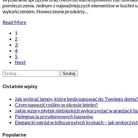
pomieszczenia. Jednym z najważniejszych elementów w kuchni są b
wykończeniem. Nowoczesne produkty…
Read More
1
2
3
4
5
Next
Szukaj:
Ostatnie wpisy
Jak wybrać lampy, które będą pasować do Twojego domu
Czym nawozić rośliny w okresie letnim?
Jakie wzory płytek niebieskich wykorzystać w aranżacji ła
Pielęgnacja przydomowych basenów
Elegancki ogród w kilku prostych krokach – jak wykorzyst
Popularne