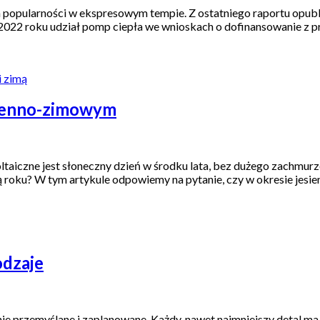
 na popularności w ekspresowym tempie. Z ostatniego raportu o
 2022 roku udział pomp ciepła we wnioskach o dofinansowanie z 
sienno-zimowym
aiczne jest słoneczny dzień w środku lata, bez dużego zachmurze
wą roku? W tym artykule odpowiemy na pytanie, czy w okresie jesi
odzaje
ie przemyślane i zaplanowane. Każdy, nawet najmniejszy detal 