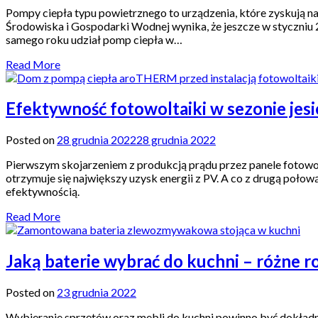
Pompy ciepła typu powietrznego to urządzenia, które zyskują
Środowiska i Gospodarki Wodnej wynika, że jeszcze w styczniu
samego roku udział pomp ciepła w…
Read More
Efektywność fotowoltaiki w sezonie je
Posted on
28 grudnia 2022
28 grudnia 2022
Pierwszym skojarzeniem z produkcją prądu przez panele fotowolt
otrzymuje się największy uzysk energii z PV. A co z drugą poło
efektywnością.
Read More
Jaką baterie wybrać do kuchni – różne r
Posted on
23 grudnia 2022
Wybieranie sprzętów oraz mebli do kuchni powinno być dokładn