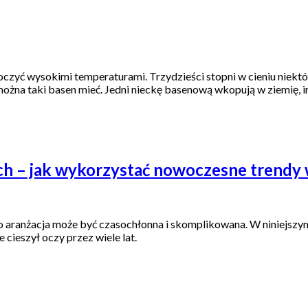
askoczyć wysokimi temperaturami. Trzydzieści stopni w cieniu niek
na taki basen mieć. Jedni nieckę basenową wkopują w ziemię, inn
h – jak wykorzystać nowoczesne trendy w 
o aranżacja może być czasochłonna i skomplikowana. W niniejszym
cieszył oczy przez wiele lat.