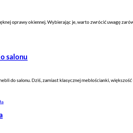
nej oprawy okiennej. Wybierając je, warto zwrócić uwagę zarówno
do salonu
ebli do salonu. Dziś, zamiast klasycznej meblościanki, większo
a