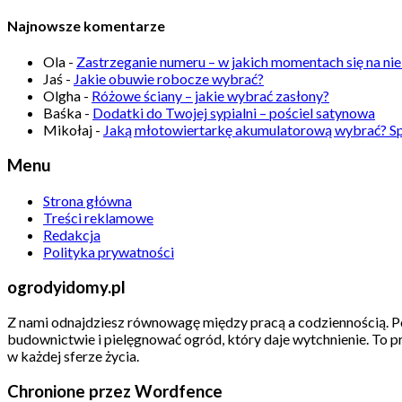
Najnowsze komentarze
Ola
-
Zastrzeganie numeru – w jakich momentach się na n
Jaś
-
Jakie obuwie robocze wybrać?
Olgha
-
Różowe ściany – jakie wybrać zasłony?
Baśka
-
Dodatki do Twojej sypialni – pościel satynowa
Mikołaj
-
Jaką młotowiertarkę akumulatorową wybrać? S
Menu
Strona główna
Treści reklamowe
Redakcja
Polityka prywatności
ogrodyidomy.pl
Z nami odnajdziesz równowagę między pracą a codziennością. P
budownictwie i pielęgnować ogród, który daje wytchnienie. To p
w każdej sferze życia.
Chronione przez Wordfence