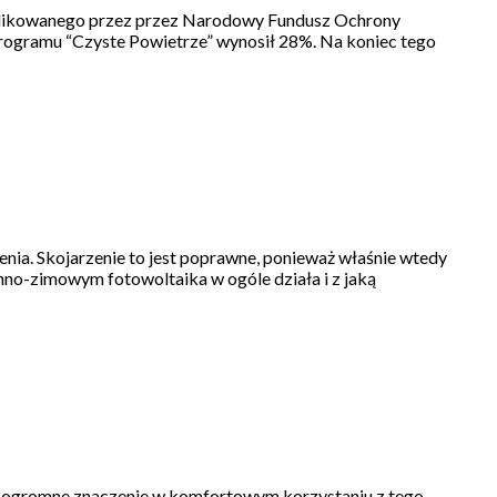
publikowanego przez przez Narodowy Fundusz Ochrony
programu “Czyste Powietrze” wynosił 28%. Na koniec tego
nia. Skojarzenie to jest poprawne, ponieważ właśnie wtedy
enno-zimowym fotowoltaika w ogóle działa i z jaką
ma ogromne znaczenie w komfortowym korzystaniu z tego