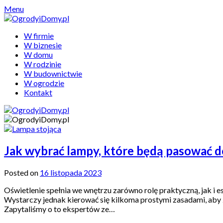
Skip
Menu
to
content
W firmie
W biznesie
W domu
W rodzinie
W budownictwie
W ogrodzie
Kontakt
Jak wybrać lampy, które będą pasować 
Posted on
16 listopada 2023
Oświetlenie spełnia we wnętrzu zarówno rolę praktyczną, jak i
Wystarczy jednak kierować się kilkoma prostymi zasadami, aby 
Zapytaliśmy o to ekspertów ze…